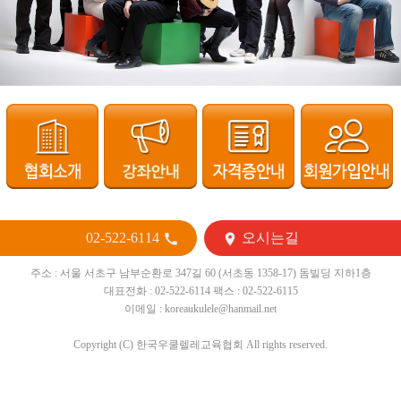
02-522-6114
오시는길


주소 : 서울 서초구 남부순환로 347길 60 (서초동 1358-17) 돔빌딩 지하1층
대표전화 : 02-522-6114 팩스 : 02-522-6115
이메일 : koreaukulele@hanmail.net
Copyright (C) 한국우쿨렐레교육협회 All rights reserved.