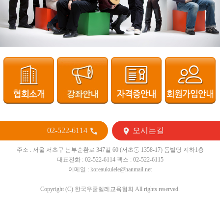
02-522-6114
오시는길


주소 : 서울 서초구 남부순환로 347길 60 (서초동 1358-17) 돔빌딩 지하1층
대표전화 : 02-522-6114 팩스 : 02-522-6115
이메일 : koreaukulele@hanmail.net
Copyright (C) 한국우쿨렐레교육협회 All rights reserved.