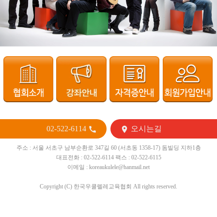
02-522-6114
오시는길


주소 : 서울 서초구 남부순환로 347길 60 (서초동 1358-17) 돔빌딩 지하1층
대표전화 : 02-522-6114 팩스 : 02-522-6115
이메일 : koreaukulele@hanmail.net
Copyright (C) 한국우쿨렐레교육협회 All rights reserved.