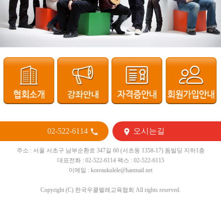
02-522-6114
오시는길


주소 : 서울 서초구 남부순환로 347길 60 (서초동 1358-17) 돔빌딩 지하1층
대표전화 : 02-522-6114 팩스 : 02-522-6115
이메일 : koreaukulele@hanmail.net
Copyright (C) 한국우쿨렐레교육협회 All rights reserved.